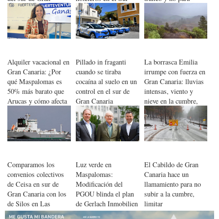
Canaria
colocarse fumando
Alquiler vacacional en
Pillado in fraganti
La borrasca Emilia
Gran Canaria: ¿Por
cuando se tiraba
irrumpe con fuerza en
qué Maspalomas es
cocaína al suelo en un
Gran Canaria: lluvias
50% más barato que
control en el sur de
intensas, viento y
Arucas y cómo afecta
Gran Canaria
nieve en la cumbre,
la nueva regulación?
con las primeras
aguas llegando a
presas y barrancos
Comparamos los
Luz verde en
El Cabildo de Gran
convenios colectivos
Maspalomas:
Canaria hace un
de Ceisa en sur de
Modificación del
llamamiento para no
Gran Canaria con los
PGOU blinda el plan
subir a la cumbre,
de Silos en Las
de Gerlach Inmobilien
limitar
Palmas
con parámetros de alta
desplazamientos y