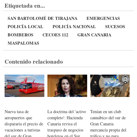
Etiquetada en...
SAN BARTOLOMÉ DE TIRAJANA
EMERGENCIAS
POLICÍA LOCAL
POLICÍA NACIONAL
SUCESOS
BOMBEROS
CECOES 112
GRAN CANARIA
MASPALOMAS
Contenido relacionado
Nueva tasa de
La doctrina del 'activo
Tenían en un club
aeropuertos que
completo': Hacienda
cannábico del sur de
dispararía el precio de
Canaria revisa el
Gran Canaria
vacaciones a turistas
traspaso de negocios
mercancía propia del
del sur de Gran
hoteleros en el Sur
tráfico y no para