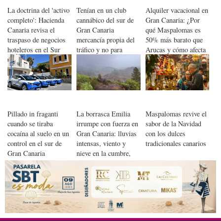
La doctrina del 'activo
Tenían en un club
Alquiler vacacional en
completo': Hacienda
cannábico del sur de
Gran Canaria: ¿Por
Canaria revisa el
Gran Canaria
qué Maspalomas es
traspaso de negocios
mercancía propia del
50% más barato que
hoteleros en el Sur
tráfico y no para
Arucas y cómo afecta
colocarse fumando
la nueva regulación?
Pillado in fraganti
La borrasca Emilia
Maspalomas revive el
cuando se tiraba
irrumpe con fuerza en
sabor de la Navidad
cocaína al suelo en un
Gran Canaria: lluvias
con los dulces
control en el sur de
intensas, viento y
tradicionales canarios
Gran Canaria
nieve en la cumbre,
con las primeras
aguas llegando a
presas y barrancos