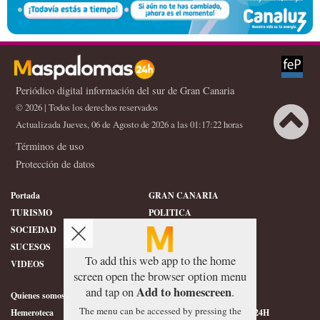
Periódico digital información del sur de Gran Canaria
© 2026 | Todos los derechos reservados
Actualizada Jueves, 06 de Agosto de 2026 a las 01:17:22 horas
Términos de uso
Protección de datos
Portada
GRAN CANARIA
TURISMO
POLITICA
SOCIEDAD
DEPORTES
SUCESOS
HISTORIA
To add this web app to the home
VIDEOS
CONFIDENCIAL
screen open the browser option menu
Add to homescreen
and tap on
.
Quienes somos
SERVICIOS
The menu can be accessed by pressing the
Hemeroteca
ÉTICA DE MASPALOMAS24H