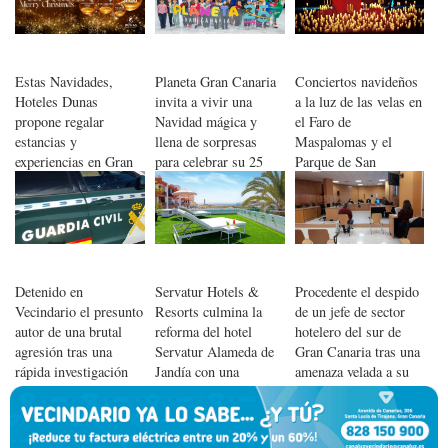
Estas Navidades,
Planeta Gran Canaria
Conciertos navideños
Hoteles Dunas
invita a vivir una
a la luz de las velas en
propone regalar
Navidad mágica y
el Faro de
estancias y
llena de sorpresas
Maspalomas y el
experiencias en Gran
para celebrar su 25
Parque de San
Canaria
aniversario
Fernando
Detenido en
Servatur Hotels &
Procedente el despido
Vecindario el presunto
Resorts culmina la
de un jefe de sector
autor de una brutal
reforma del hotel
hotelero del sur de
agresión tras una
Servatur Alameda de
Gran Canaria tras una
rápida investigación
Jandía con una
amenaza velada a su
policial
inversión de 5,5
superior
millones de euros