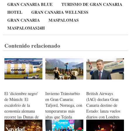
GRAN CANARIA BLUE
TURISMO DE GRAN CANARIA
HOTEL
GRAN CANARIA WELLNESS
GRAN CANARIA
MASPALOMAS
MASPALOMAS24H
Contenido relacionado
El 'diciembre negro'
Invierno Tránsturbio
British Airways
de Múnich: El
en Gran Canaria:
(IAG) declara Gran
escalofrío de la
Tafjord, Noruega, con
Canaria destino de
economía alemana
temperaruras más
Estado: lanza vuelos
recorre las Dunas de
altas que Tejeda
diarios con Londres
Maspalomas