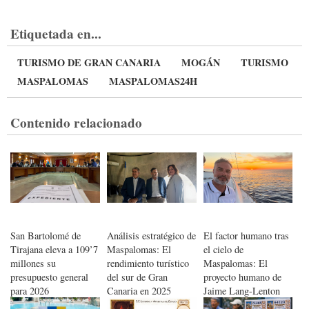
Etiquetada en...
TURISMO DE GRAN CANARIA
MOGÁN
TURISMO
MASPALOMAS
MASPALOMAS24H
Contenido relacionado
San Bartolomé de
Análisis estratégico de
El factor humano tras
Tirajana eleva a 109’7
Maspalomas: El
el cielo de
millones su
rendimiento turístico
Maspalomas: El
presupuesto general
del sur de Gran
proyecto humano de
para 2026
Canaria en 2025
Jaime Lang-Lenton
con el astroturismo