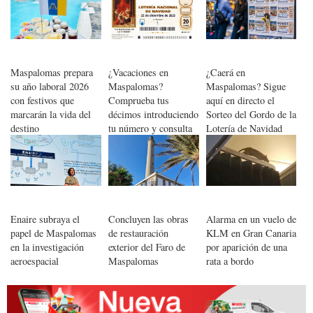
náutico
Maspalomas prepara
¿Vacaciones en
¿Caerá en
su año laboral 2026
Maspalomas?
Maspalomas? Sigue
con festivos que
Comprueba tus
aquí en directo el
marcarán la vida del
décimos introduciendo
Sorteo del Gordo de la
destino
tu número y consulta
Lotería de Navidad
premios en tiempo
2025
real
Enaire subraya el
Concluyen las obras
Alarma en un vuelo de
papel de Maspalomas
de restauración
KLM en Gran Canaria
en la investigación
exterior del Faro de
por aparición de una
aeroespacial
Maspalomas
rata a bordo