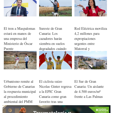
atención oncológica
ampliar las plazas de
Hijos
atención a personas
con Alzheimer
El tren a Maspalomas
Sureste de Gran
Red Eléctrica moviliza
estará en manos de
Canaria: Los
4,2 millones para
una empresa del
cazadores harán
expropiaciones
Ministerio de Óscar
siembra en suelos
urgentes entre
Puente
degradados cuándo
Matorral y
busquen sus 'piezas'
Maspalomas
Urbanismo remite al
El ciclista suizo
El Sur de Gran
Gobierno de Canarias
Nicolas Ginter regresa
Canaria: Un aislante
la respuesta municipal
a la EPIC Gran
de 4.500 euros/m²
al procedimiento
Canaria como gran
frente a Las Palmas
ambiental del PMM
favorito tras una
del Veril
temporada de éxitos