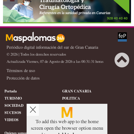
Periódico digital información del sur de Gran Canaria
© 2026 | Todos los derechos reservados
Actualizada Viernes, 07 de Agosto de 2026 a las 00:31:31 horas
Términos de uso
Protección de datos
Portada
GRAN CANARIA
TURISMO
POLITICA
SOCIEDAD
DEPORTES
SUCESOS
HISTORIA
VIDEOS
CONFIDENCIAL
To add this web app to the home
screen open the browser option menu
Quienes somos
SERVICIOS