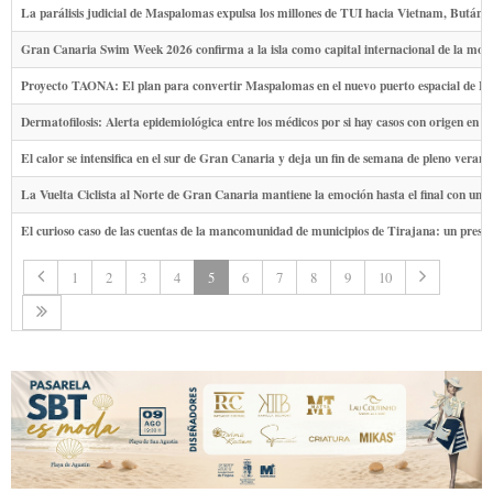
La parálisis judicial de Maspalomas expulsa los millones de TUI hacia Vietnam, Bután y
Gran Canaria Swim Week 2026 confirma a la isla como capital internacional de la mod
Proyecto TAONA: El plan para convertir Maspalomas en el nuevo puerto espacial de E
Dermatofilosis: Alerta epidemiológica entre los médicos por si hay casos con origen en
El calor se intensifica en el sur de Gran Canaria y deja un fin de semana de pleno verano
La Vuelta Ciclista al Norte de Gran Canaria mantiene la emoción hasta el final con un n
El curioso caso de las cuentas de la mancomunidad de municipios de Tirajana: un presu
1
2
3
4
5
6
7
8
9
10