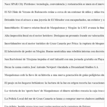
Nace SPAR City Perdomo: tecnología, conveniencia y restauración se unen en el nuevo
El XI Clínic de Verano de Baloncesto reúne a cerca de un centenar de niños y niñas tras
Detenido tras el atraco a una joyería de El Mirador con encapuchados, un extintor y un
Inmobiliario: El nuevo estatus fiscal de Maspalomas y Mogán: la LMT avanza la financ
Alta inspección fiscal en el sector hotelero: Destapan un presunto fraude en valoración d
Incertidumbre en el motor turístico de Gran Canaria por Prica: la ruptura de bloques pol
El laboratorio de poder en Mogán: Bueno neutraliza una rebelión interna con decretos e
San Bartolomé de Tirajana impulsa el surf infantil con una jornada gratuita en Playa de
Decae la causa contra José Antonio Newport vinculada a Dreamland Studios S.A
Maspalomas cede la llave de su historia a una nueva generación de guías políglotas sin ap
El peaje en los hogares británicos: la factura de la luz en origen recorta las vacaciones 
La victoria de los 'sports bars' de Maspalomas: el dinero nórdico rescata la caja tras 
La Policía Local del sur de Gran Canaria se lanza a comprar nuevos chalecos antibalas
Un ciclista, herido grave tras caer varios metros en la carretera de Fataga