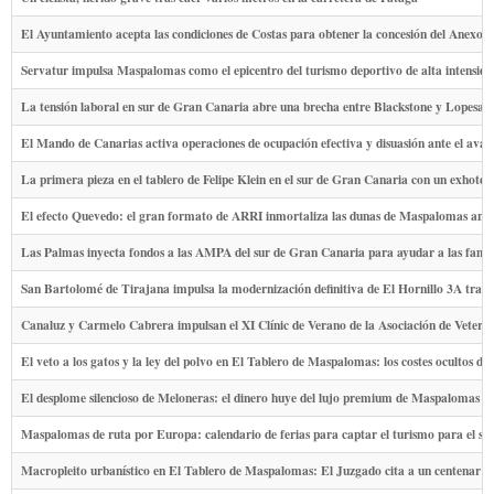
El Ayuntamiento acepta las condiciones de Costas para obtener la concesión del Anexo 
Servatur impulsa Maspalomas como el epicentro del turismo deportivo de alta intensidad
La tensión laboral en sur de Gran Canaria abre una brecha entre Blackstone y Lopesan p
El Mando de Canarias activa operaciones de ocupación efectiva y disuasión ante el avanc
La primera pieza en el tablero de Felipe Klein en el sur de Gran Canaria con un exhotel
El efecto Quevedo: el gran formato de ARRI inmortaliza las dunas de Maspalomas ante
Las Palmas inyecta fondos a las AMPA del sur de Gran Canaria para ayudar a las famil
San Bartolomé de Tirajana impulsa la modernización definitiva de El Hornillo 3A tras c
Canaluz y Carmelo Cabrera impulsan el XI Clínic de Verano de la Asociación de Vetera
El veto a los gatos y la ley del polvo en El Tablero de Maspalomas: los costes ocultos de
El desplome silencioso de Meloneras: el dinero huye del lujo premium de Maspalomas ha
Maspalomas de ruta por Europa: calendario de ferias para captar el turismo para el s
Macropleito urbanístico en El Tablero de Maspalomas: El Juzgado cita a un centenar d