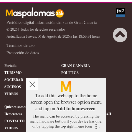
Periódico digital información del sur de Gran Canaria
© 2026 | Todos los derechos reservados
Actualizada Jueves, 06 de Agosto de 2026 a las 18:53:31 horas
Términos de uso
Protección de datos
Portada
GRAN CANARIA
TURISMO
POLITICA
SOCIEDAD
DEPORTES
SUCESOS
HISTORIA
VIDEOS
CONFIDENCIAL
To add this web app to the home
screen open the browser option menu
Quienes somos
SERVICIOS
Add to homescreen
and tap on
.
Hemeroteca
ÉTICA DE MASPALOMAS24H
The menu can be accessed by pressing the
menu hardware button if your device has one,
CONTACTO
FOTOGRAFIAS
or by tapping the top right menu icon
.
VIDEOS