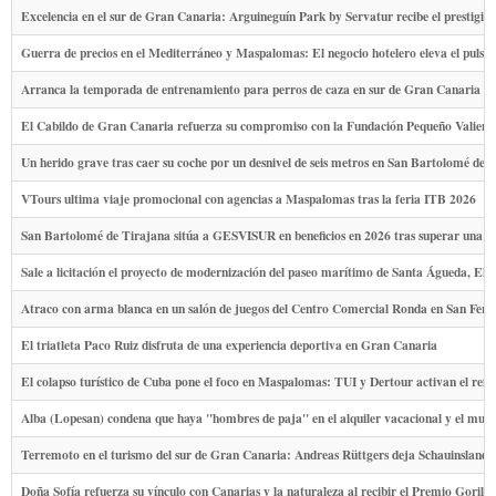
Excelencia en el sur de Gran Canaria: Arguineguín Park by Servatur recibe el prestig
Guerra de precios en el Mediterráneo y Maspalomas: El negocio hotelero eleva el pulso
Arranca la temporada de entrenamiento para perros de caza en sur de Gran Canaria
El Cabildo de Gran Canaria refuerza su compromiso con la Fundación Pequeño Valiente y 
Un herido grave tras caer su coche por un desnivel de seis metros en San Bartolomé de 
VTours ultima viaje promocional con agencias a Maspalomas tras la feria ITB 2026
San Bartolomé de Tirajana sitúa a GESVISUR en beneficios en 2026 tras superar una d
Sale a licitación el proyecto de modernización del paseo marítimo de Santa Águeda, El 
Atraco con arma blanca en un salón de juegos del Centro Comercial Ronda en San Fe
El triatleta Paco Ruiz disfruta de una experiencia deportiva en Gran Canaria
El colapso turístico de Cuba pone el foco en Maspalomas: TUI y Dertour activan el ref
Alba (Lopesan) condena que haya "hombres de paja" en el alquiler vacacional y el mur
Terremoto en el turismo del sur de Gran Canaria: Andreas Rüttgers deja Schauinsland t
Doña Sofía refuerza su vínculo con Canarias y la naturaleza al recibir el Premio Gorila