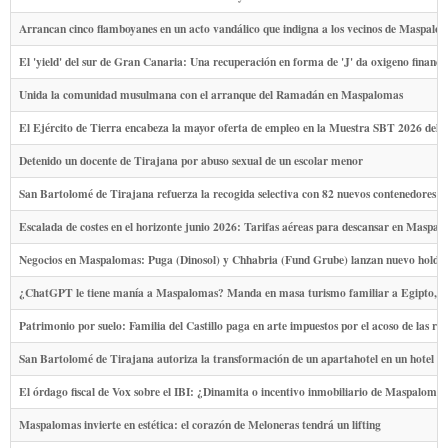
Arrancan cinco flamboyanes en un acto vandálico que indigna a los vecinos de Maspalo
El 'yield' del sur de Gran Canaria: Una recuperación en forma de 'J' da oxigeno financi
Unida la comunidad musulmana con el arranque del Ramadán en Maspalomas
El Ejército de Tierra encabeza la mayor oferta de empleo en la Muestra SBT 2026 del 
Detenido un docente de Tirajana por abuso sexual de un escolar menor
San Bartolomé de Tirajana refuerza la recogida selectiva con 82 nuevos contenedores par
Escalada de costes en el horizonte junio 2026: Tarifas aéreas para descansar en Maspa
Negocios en Maspalomas: Puga (Dinosol) y Chhabria (Fund Grube) lanzan nuevo holdi
¿ChatGPT le tiene manía a Maspalomas? Manda en masa turismo familiar a Egipto, s
Patrimonio por suelo: Familia del Castillo paga en arte impuestos por el acoso de las r
San Bartolomé de Tirajana autoriza la transformación de un apartahotel en un hotel de
El órdago fiscal de Vox sobre el IBI: ¿Dinamita o incentivo inmobiliario de Maspaloma
Maspalomas invierte en estética: el corazón de Meloneras tendrá un lifting