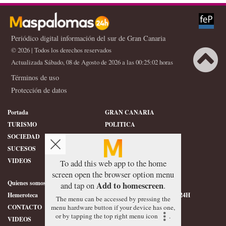
Periódico digital información del sur de Gran Canaria
© 2026 | Todos los derechos reservados
Actualizada Sábado, 08 de Agosto de 2026 a las 00:25:02 horas
Términos de uso
Protección de datos
Portada
GRAN CANARIA
TURISMO
POLITICA
SOCIEDAD
DEPORTES
SUCESOS
HISTORIA
VIDEOS
CONFIDENCIAL
To add this web app to the home
screen open the browser option menu
Quienes somos
SERVICIOS
Add to homescreen
and tap on
.
Hemeroteca
ÉTICA DE MASPALOMAS24H
The menu can be accessed by pressing the
menu hardware button if your device has one,
CONTACTO
FOTOGRAFIAS
or by tapping the top right menu icon
.
VIDEOS