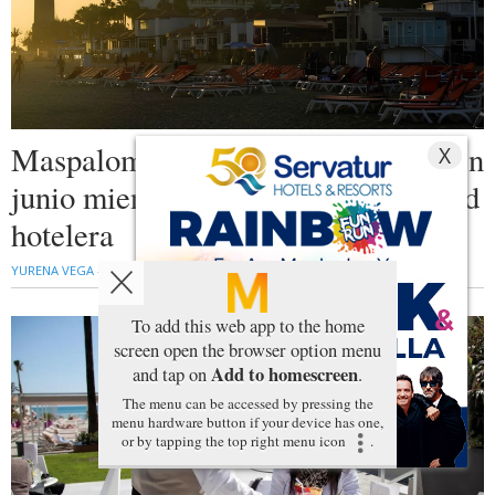
Maspalomas modera su ocupación en
X
junio mientras consolida rentabilidad
hotelera
YURENA VEGA - M24H |
VIERNES, 31 DE JULIO DE 2026
To add this web app to the home
screen open the browser option menu
Add to homescreen
and tap on
.
The menu can be accessed by pressing the
menu hardware button if your device has one,
or by tapping the top right menu icon
.