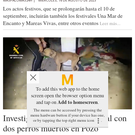
MASPALOMAS24H |
MIÉRCOLES, 16 DE AGOSTO DE 2023
Los actos festivos, que se prolongarán hasta el 10 de
septiembre, incluirán también los festivales Una Mar de
Encanto y Mareas Vivas, entre otros eventos
Leer más...
To add this web app to the home
screen open the browser option menu
Add to homescreen
and tap on
.
The menu can be accessed by pressing the
Investigada por maltrato animal con
menu hardware button if your device has one,
or by tapping the top right menu icon
.
dos perros muertos en Pozo